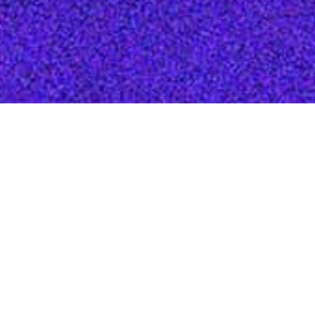
PRESENÇAS
CONFIRMADAS
É só o começo: os
palestrantes
RONALDO
confirmados abaixo
LEMOS
formam parte do lineup
com mais de 200
ITS-Rio e Renno