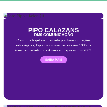
PIPO CALAZANS
DM9 COMUNICAÇÃO
Com uma trajetória marcada por transformações
estratégicas, Pipo iniciou sua carreira em 1995 na
área de marketing da American Express. Em 2003,
fundou a One Digital, apostando no digital como vetor
SAIBA MAIS
de inovação. Em 2013, assumiu como CCO da Sunset
Comunicação e liderou a reformulação da agência.
Quatro anos depois, tornou-se presidente da NewStyle
e conduziu sua transição para TracyLocke Brasil. No
final de 2019, passou a ocupar o cargo de CEO da
SunsetDDB e, a partir de abril de 2021, também
liderou a FTW DDB Brasil, rede global especializada
em e-Sports e gaming. Com a retomada da marca
DM9 em 2022, Pipo foi nomeado CEO e copresidente
da nova agência, formada pela união de Sunset,