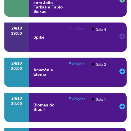
com João
Farkas e Fabio
Seixas
24/10
Atrações
Sala 4
19:00
Spike
24/10
Exibições
Sala 2
20:00
Amazônia
Eterna
24/10
Exibições
Sala 1
20:00
Biomas do
Brasil