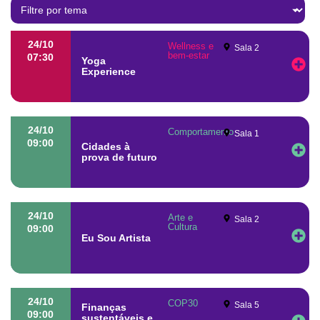
24/10
Wellness e
Sala 2
bem-estar
07:30
Yoga
Experience
24/10
Comportamento
Sala 1
09:00
Cidades à
prova de futuro
24/10
Arte e
Sala 2
Cultura
09:00
Eu Sou Artista
24/10
COP30
Sala 5
Finanças
09:00
sustentáveis e