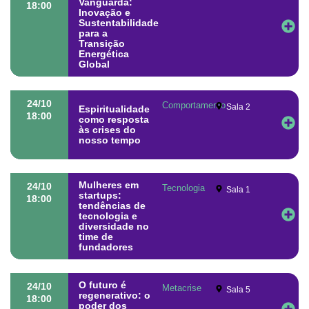
Vanguarda:
18:00
Inovação e
Sustentabilidade
para a
Transição
Energética
Global
24/10
Comportamento
Sala 2
Espiritualidade
18:00
como resposta
às crises do
nosso tempo
Mulheres em
24/10
Tecnologia
Sala 1
startups:
18:00
tendências de
tecnologia e
diversidade no
time de
fundadores
O futuro é
24/10
Metacrise
Sala 5
regenerativo: o
18:00
poder dos