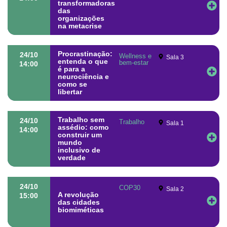
transformadoras
das
organizações
na metacrise
Procrastinação:
24/10
Wellness e
Sala 3
entenda o que
bem-estar
14:00
é para a
neurociência e
como se
libertar
Trabalho sem
24/10
Trabalho
Sala 1
assédio: como
14:00
construir um
mundo
inclusivo de
verdade
24/10
COP30
Sala 2
A revolução
15:00
das cidades
biomiméticas