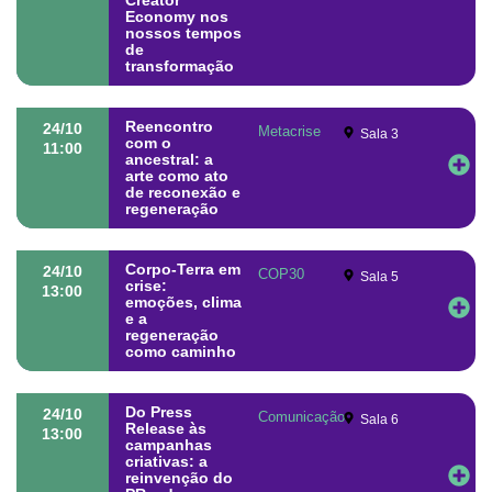
Creator
Economy nos
nossos tempos
de
transformação
Reencontro
24/10
Metacrise
Sala 3
com o
11:00
ancestral: a
arte como ato
de reconexão e
regeneração
Corpo-Terra em
24/10
COP30
Sala 5
crise:
13:00
emoções, clima
e a
regeneração
como caminho
Do Press
24/10
Comunicação
Sala 6
Release às
13:00
campanhas
criativas: a
reinvenção do