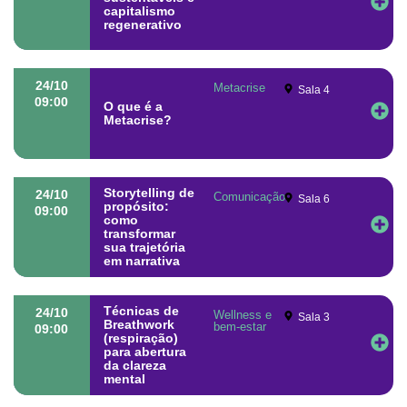
capitalismo
regenerativo
24/10
Metacrise
Sala 4
09:00
O que é a
Metacrise?
Storytelling de
24/10
Comunicação
Sala 6
propósito:
09:00
como
transformar
sua trajetória
em narrativa
Técnicas de
24/10
Wellness e
Sala 3
Breathwork
bem-estar
09:00
(respiração)
para abertura
da clareza
mental