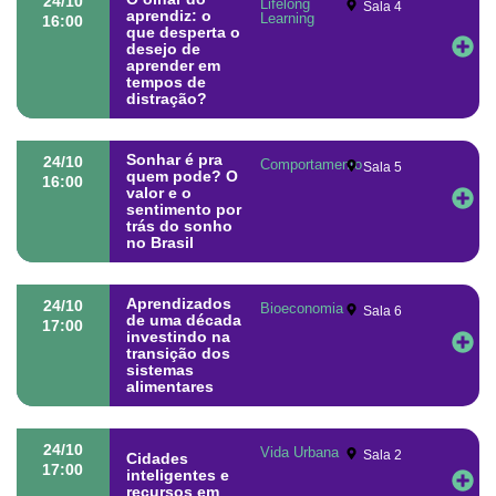
24/10
Lifelong
Sala 4
aprendiz: o
Learning
16:00
que desperta o
desejo de
aprender em
tempos de
distração?
Sonhar é pra
24/10
Comportamento
Sala 5
quem pode? O
16:00
valor e o
sentimento por
trás do sonho
no Brasil
Aprendizados
24/10
Bioeconomia
Sala 6
de uma década
17:00
investindo na
transição dos
sistemas
alimentares
24/10
Vida Urbana
Sala 2
Cidades
17:00
inteligentes e
recursos em