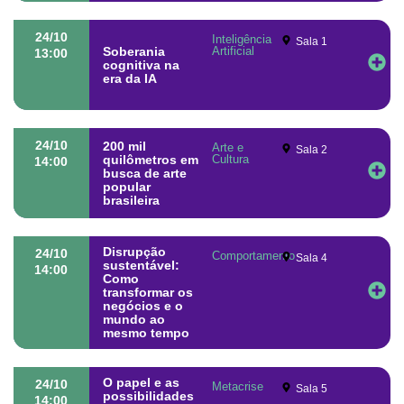
24/10
Inteligência
Sala 1
Soberania
Artificial
13:00
cognitiva na
era da IA
24/10
200 mil
Arte e
Sala 2
quilômetros em
Cultura
14:00
busca de arte
popular
brasileira
Disrupção
24/10
Comportamento
Sala 4
sustentável:
14:00
Como
transformar os
negócios e o
mundo ao
mesmo tempo
O papel e as
24/10
Metacrise
Sala 5
possibilidades
14:00