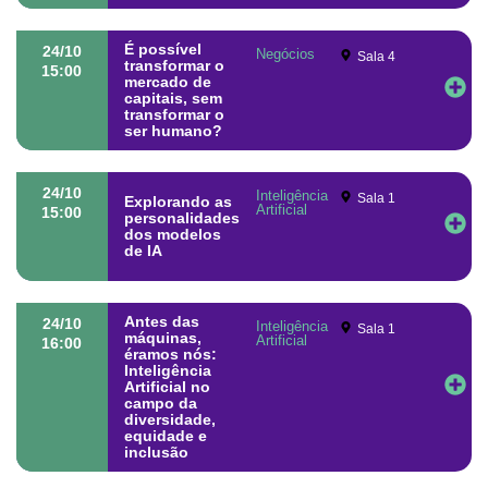
É possível
24/10
Negócios
Sala 4
transformar o
15:00
mercado de
capitais, sem
transformar o
ser humano?
24/10
Inteligência
Sala 1
Explorando as
Artificial
15:00
personalidades
dos modelos
de IA
Antes das
24/10
Inteligência
Sala 1
máquinas,
Artificial
16:00
éramos nós:
Inteligência
Artificial no
campo da
diversidade,
equidade e
inclusão