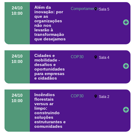
Além da
24/10
Comportamento
Sala 5
inovação: por
10:00
que as
organizações
não nos
levarão à
transformação
que desejamos
Cidades e
24/10
COP30
Sala 4
mobilidade -
10:00
desafios e
oportunidades
para empresas
e cidadãos
Incêndios
24/10
COP30
Sala 2
florestais
10:00
versus ar
limpo:
construindo
soluções
estruturantes e
comunidades