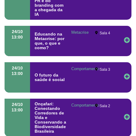
PR e do
branding com
a chegada da
IA
24/10
Metacrise
Sala 4
Educando na
13:00
Metacrise: por
que, o que e
como?
24/10
Comportamento
Sala 3
13:00
O futuro da
saúde é social
Onçafari:
24/10
Comportamento
Sala 2
Conectando
13:00
Corredores de
Vida e
Conservando a
Biodiversidade
Brasileira