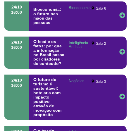
24/10
Bioeconomia
Sala 6
Bioeconomia:
16:00
o futuro nas
mãos das
pessoas
O feed e os
24/10
Inteligência
Sala 2
fatos: por que
Artificial
16:00
a informação
no Brasil passa
por criadores
de conteúdo?
O futuro do
24/10
Negócios
Sala 3
turismo é
16:00
sustentável:
hotelaria com
impacto
positivo
através de
inovação com
propósito
O olhar do