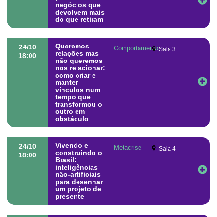
negócios que
devolvem mais
do que retiram
Queremos
24/10
Comportamento
Sala 3
relações mas
18:00
não queremos
nos relacionar:
como criar e
manter
vínculos num
tempo que
transformou o
outro em
obstáculo
Vivendo e
24/10
Metacrise
Sala 4
construindo o
18:00
Brasil:
inteligências
não-artificiais
para desenhar
um projeto de
presente