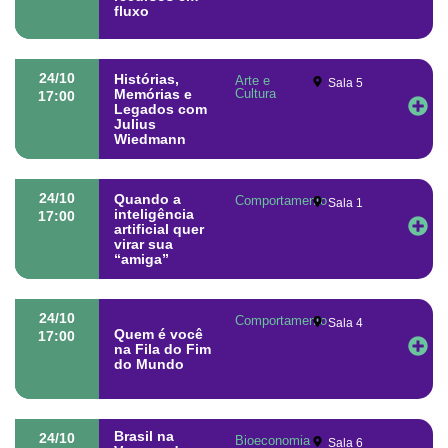
fluxo
24/10
Histórias,
Arte e
Sala 5
Memórias e
Cultura
17:00
Legados com
Julius
Wiedmann
24/10
Quando a
Comportamento
Sala 1
inteligência
17:00
artificial quer
virar sua
“amiga”
24/10
Comportamento
Sala 4
Quem é você
17:00
na Fila do Fim
do Mundo
Brasil na
24/10
Bioeconomia
Sala 6