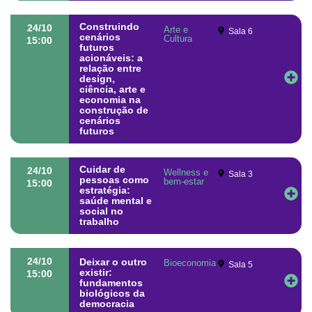
Construindo
24/10
Arte e
Sala 6
cenários
Cultura
15:00
futuros
acionáveis: a
relação entre
design,
ciência, arte e
economia na
construção de
cenários
futuros
Cuidar de
24/10
Wellness e
Sala 3
pessoas como
bem-estar
15:00
estratégia:
saúde mental e
social no
trabalho
24/10
Deixar o outro
Bioeconomia
Sala 5
existir:
15:00
fundamentos
biológicos da
democracia