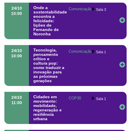
Onde a
24/10
Comunicação
Sala 3
sustentabilidade
10:00
encontra a
felicidade:
lições de
Fernando de
Noronha
Tecnologia,
24/10
Comunicação
Sala 1
pensamento
10:00
crítico e
cultura pop:
como traduzir a
inovação para
as próximas
gerações
Cidades em
24/10
COP30
Sala 1
movimento:
11:00
mobilidade,
regeneração e
resiliência
urbana