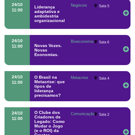
24/10
Negócios
Sala 5
Liderança
11:00
adaptativa e
ambidestria
organizacional
24/10
Bioeconomia
Sala 6
Novas Vozes.
11:00
Novas
Economias.
24/10
O Brasil na
Metacrise
Sala 4
Metacrise: que
11:00
tipos de
liderança
precisamos?
O Clube dos
24/10
Comunicação
Sala 2
Criadores de
11:00
Legado: Como
Mudar o Jogo
(e o ROI) da