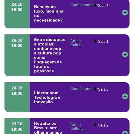
24/10
Comportamento
Sala 3
Bem-estar:
19:00
luxo, modinha
ou
necessidade?
Entre distopias
24/10
Arte e
Sala 1
e utopias:
Cultura
19:00
sonhar é pop:
a cultura pop
como
linguagem de
futuros
possíveis
24/10
Comportamento
Sala 6
Liderar com
19:00
Tecnologia e
Inovação
Retratar os
24/10
Arte e
Sala 2
Brasis: arte,
Cultura
19:00
olhar e tempo